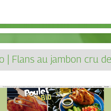
io | Flans au jambon cru d