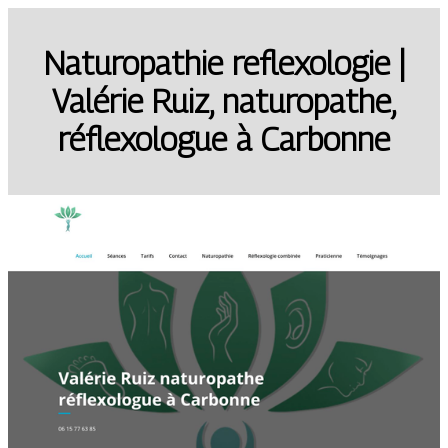
Naturo­pat­hie reflexolo­gie |
Valérie Ruiz, naturopathe,
réflexolo­gue à Carbonne